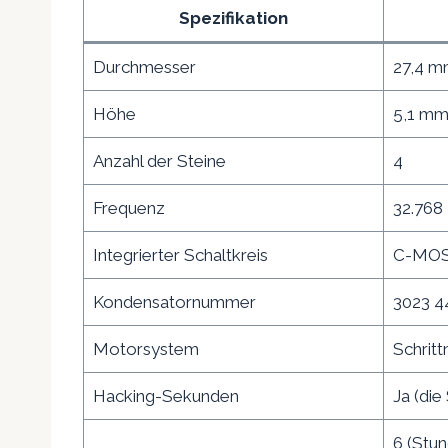
Spezifikation
Durchmesser
27,4 
Höhe
5,1 m
Anzahl der Steine
4
Frequenz
32.768
Integrierter Schaltkreis
C-MOS
Kondensatornummer
3023 4
Motorsystem
Schritt
Hacking-Sekunden
Ja (di
6 (Stu