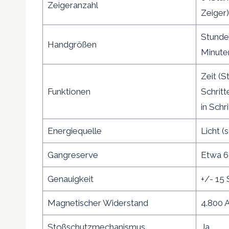
Zeigeranzahl
Zeiger)
Stunde
Handgrößen
Minute
Zeit (S
Funktionen
Schrit
in Schr
Energiequelle
Licht (
Gangreserve
Etwa 6
Genauigkeit
+/- 15
Magnetischer Widerstand
4.800 
Stoßschutzmechanismus
Ja