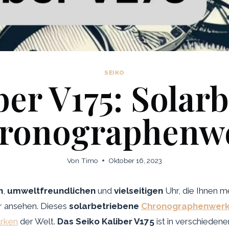
SEIKO
ber V175: Solar
ronographenw
Von
Timo
Oktober 16, 2023
n
,
umweltfreundlichen
und
vielseitigen
Uhr, die Ihnen m
 ansehen. Dieses
solarbetriebene
Chronographenwer
rken
der Welt.
Das Seiko Kaliber V175
ist in verschieden