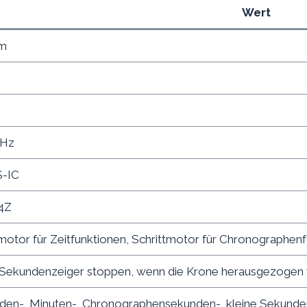
Wert
mm
m
 Hz
-IC
4Z
motor für Zeitfunktionen, Schrittmotor für Chronographen
e Sekundenzeiger stoppen, wenn die Krone herausgezogen 
nden-, Minuten-, Chronographensekunden-, kleine Sekund