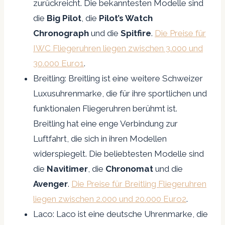
zurückreicht. Die bekanntesten Modelle sind
die
Big Pilot
, die
Pilot’s Watch
Chronograph
und die
Spitfire
.
Die Preise für
IWC Fliegeruhren liegen zwischen 3.000 und
30.000 Euro1
.
Breitling: Breitling ist eine weitere Schweizer
Luxusuhrenmarke, die für ihre sportlichen und
funktionalen Fliegeruhren berühmt ist.
Breitling hat eine enge Verbindung zur
Luftfahrt, die sich in ihren Modellen
widerspiegelt. Die beliebtesten Modelle sind
die
Navitimer
, die
Chronomat
und die
Avenger
.
Die Preise für Breitling Fliegeruhren
liegen zwischen 2.000 und 20.000 Euro
2
.
Laco: Laco ist eine deutsche Uhrenmarke, die