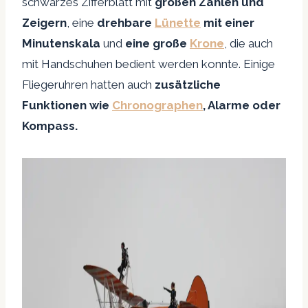
schwarzes Zifferblatt mit
großen Zahlen und
Zeigern
, eine
drehbare
Lünette
mit einer
Minutenskala
und
eine große
Krone
, die auch
mit Handschuhen bedient werden konnte. Einige
Fliegeruhren hatten auch
zusätzliche
Funktionen wie
Chronographen
, Alarme oder
Kompass.