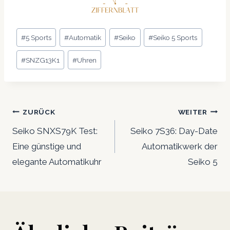
Schlagworte:
#
5 Sports
#
Automatik
#
Seiko
#
Seiko 5 Sports
#
SNZG13K1
#
Uhren
Beitrags-
ZURÜCK
WEITER
Navigation
Seiko SNXS79K Test:
Seiko 7S36: Day-Date
Eine günstige und
Automatikwerk der
elegante Automatikuhr
Seiko 5