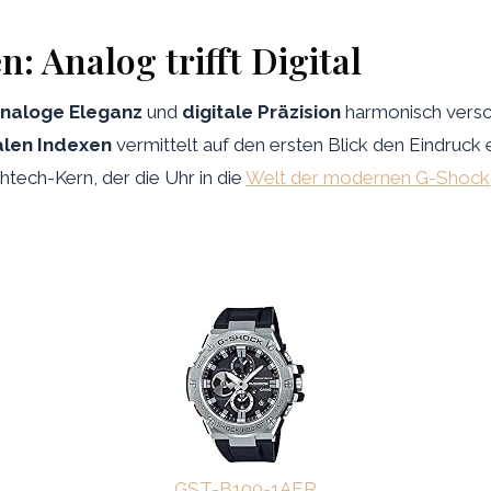
: Analog trifft Digital
naloge Eleganz
und
digitale Präzision
harmonisch versc
alen Indexen
vermittelt auf den ersten Blick den Eindruck 
ghtech-Kern, der die Uhr in die
Welt der modernen G-Shock
GST-B100-1AER