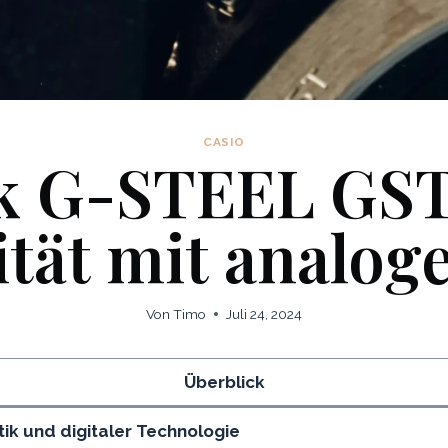
CASIO
k G-STEEL GST
ität mit analo
Von
Timo
Juli 24, 2024
Überblick
ik und digitaler Technologie