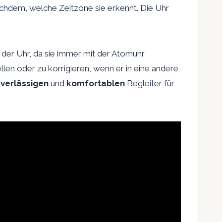
nachdem, welche Zeitzone sie erkennt. Die Uhr
der Uhr, da sie immer mit der Atomuhr
len oder zu korrigieren, wenn er in eine andere
verlässigen
und
komfortablen
Begleiter für