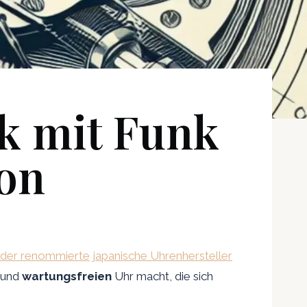
k mit Funk
ion
der renommierte japanische Uhrenhersteller
und
wartungsfreien
Uhr macht, die sich