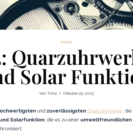
SEIKO
2: Quarzuhrwer
d Solar Funkt
Von
Timo
Oktober 25, 2023
ochwertigsten
und
zuverlässigsten
Quarzuhrwerke
, die
und Solarfunktion
, die es zu einer
umweltfreundlichen
ronisiert.