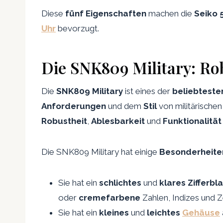
Diese
fünf Eigenschaften
machen die
Seiko 5
Uhr
bevorzugt.
Die SNK809 Military: Ro
Die
SNK809 Military
ist eines der
beliebteste
Anforderungen
und dem
Stil
von militärischen 
Robustheit
,
Ablesbarkeit
und
Funktionalität
Die SNK809 Military hat einige
Besonderheite
Sie hat ein
schlichtes
und
klares Zifferbla
oder
cremefarbene
Zahlen, Indizes und Z
Sie hat ein
kleines
und
leichtes
Gehäuse