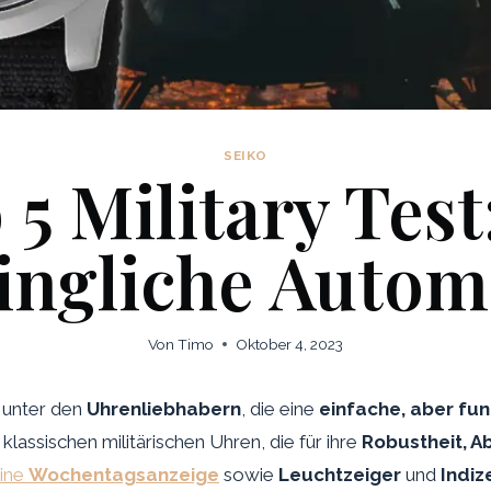
SEIKO
 5 Military Test
ingliche Autom
Von
Timo
Oktober 4, 2023
r unter den
Uhrenliebhabern
, die eine
einfache, aber fun
klassischen militärischen Uhren, die für ihre
Robustheit, A
ine
Wochentagsanzeige
sowie
Leuchtzeiger
und
Indiz