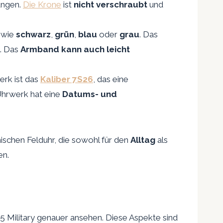
ungen.
Die Krone
ist
nicht verschraubt
und
, wie
schwarz
,
grün
,
blau
oder
grau
. Das
. Das
Armband kann auch leicht
erk ist das
Kaliber 7S26
, das eine
Uhrwerk hat eine
Datums- und
schen Felduhr, die sowohl für den
Alltag
als
en.
5 Military genauer ansehen. Diese Aspekte sind