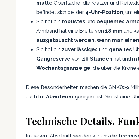
matte
Oberfläche, die Kratzer und Reflex
befindet sich bei der
4-Uhr-Position
, um e
Sie hat ein
robustes
und
bequemes
Armb
Armband hat eine Breite von
18 mm
und ka
ausgetauscht werden, wenn man eine
Sie hat ein
zuverlässiges
und
genaues
Uh
Gangreserve
von
40 Stunden
hat und mi
Wochentagsanzeige
, die über die Krone
Diese Besonderheiten machen die SNK809 Milit
auch für
Abenteuer
geeignet ist. Sie ist eine Uh
Technische Details, Fu
In diesem Abschnitt werden wir uns die
technis