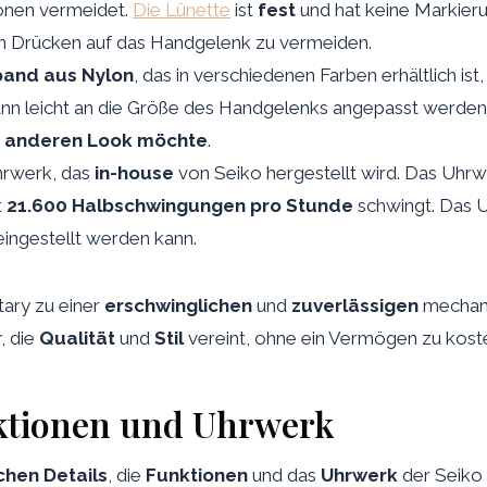
ionen vermeidet.
Die Lünette
ist
fest
und hat keine Markier
in Drücken auf das Handgelenk zu vermeiden.
and aus Nylon
, das in verschiedenen Farben erhältlich ist
nn leicht an die Größe des Handgelenks angepasst werden
n anderen Look möchte
.
rwerk, das
in-house
von Seiko hergestellt wird. Das Uhrw
t
21.600 Halbschwingungen pro Stunde
schwingt. Das 
 eingestellt werden kann.
ary zu einer
erschwinglichen
und
zuverlässigen
mechani
r, die
Qualität
und
Stil
vereint, ohne ein Vermögen zu kost
nktionen und Uhrwerk
chen Details
, die
Funktionen
und das
Uhrwerk
der Seiko 