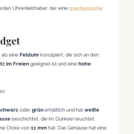
jeden Uhrenliebhaber, der eine
mechanische
udget
 als eine
Felduhr
konzipiert, die sich an den
tz im Freien
geeignet ist und eine
hohe
en:
schwarz
oder
grün
erhältlich und hat
weiße
asse
beschichtet, die im Dunkeln leuchtet.
ine Dicke von
11 mm
hat. Das Gehäuse hat eine