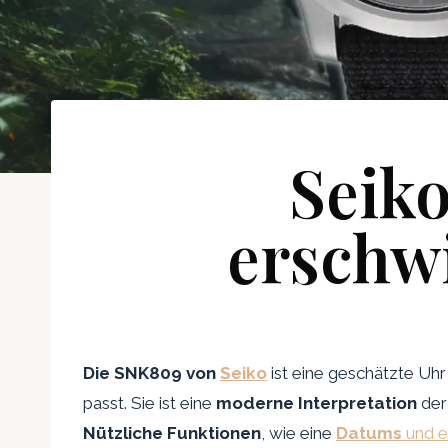
Seiko
erschw
Die SNK809 von
Seiko
ist eine geschätzte Uh
passt. Sie ist eine
moderne Interpretation
der 
Nützliche Funktionen
, wie eine
Datums
und e