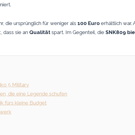
iert.
r, die ursprünglich für weniger als
100 Euro
erhältlich war.
, dass sie an
Qualität
spart. Im Gegenteil, die
SNK809 biet
ko 5 Military
ten, die eine Legende schufen
k fürs kleine Budget
rwerk