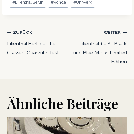
#
Lilienthal Berlin
#
Ronda
#
Uhrwerk
Beitrags-
ZURÜCK
WEITER
Navigation
Lilienthal Berlin – The
Lilienthal 1 – All Black
Classic | Quarzuhr Test
und Blue Moon Limited
Edition
Ähnliche Beiträge