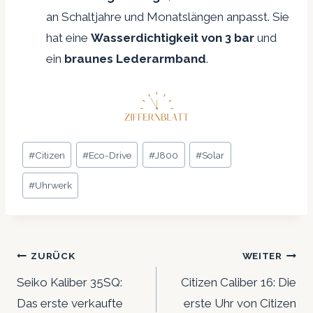
an Schaltjahre und Monatslängen anpasst. Sie
hat eine
Wasserdichtigkeit von 3 bar
und
ein
braunes Lederarmband
.
Schlagworte:
#
Citizen
#
Eco-Drive
#
J800
#
Solar
#
Uhrwerk
Beitrags-
ZURÜCK
WEITER
Navigation
Seiko Kaliber 35SQ:
Citizen Caliber 16: Die
Das erste verkaufte
erste Uhr von Citizen