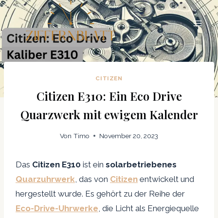
Zum
Inhalt
springen
CITIZEN
Citizen E310: Ein Eco Drive
Quarzwerk mit ewigem Kalender
Von
Timo
November 20, 2023
Das
Citizen E310
ist ein
solarbetriebenes
Quarzuhrwerk
, das von
Citizen
entwickelt und
hergestellt wurde. Es gehört zu der Reihe der
Eco-Drive-Uhrwerke
, die Licht als Energiequelle