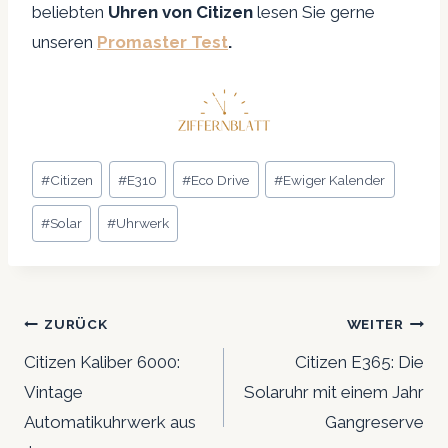
beliebten
Uhren von Citizen
lesen Sie gerne
unseren
Promaster Test
.
Schlagworte:
#
Citizen
#
E310
#
Eco Drive
#
Ewiger Kalender
#
Solar
#
Uhrwerk
Beitrags-
ZURÜCK
WEITER
Navigation
Citizen Kaliber 6000:
Citizen E365: Die
Vintage
Solaruhr mit einem Jahr
Automatikuhrwerk aus
Gangreserve