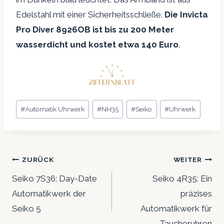
Edelstahl mit einer Sicherheitsschließe.
Die Invicta
Pro Diver 8926OB ist bis zu 200 Meter
wasserdicht und kostet etwa 140 Euro
.
Schlagworte:
#
Automatik Uhrwerk
#
NH35
#
Seiko
#
Uhrwerk
Beitrags-
ZURÜCK
WEITER
Navigation
Seiko 7S36: Day-Date
Seiko 4R35: Ein
Automatikwerk der
präzises
Seiko 5
Automatikwerk für
Taucheruhren