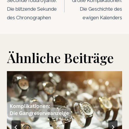
Navigation
Seconde foudroyante:
Große Komplikationen:
Die blitzende Sekunde
Die Geschichte des
des Chronographen
ewigen Kalenders
Ähnliche Beiträge