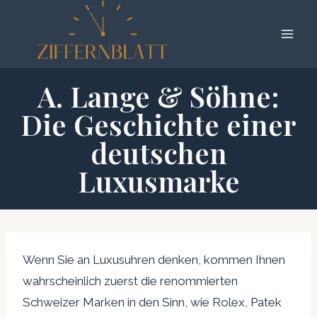
Zum
Inhalt
springen
A. Lange & Söhne:
Die Geschichte einer
deutschen
Luxusmarke
Wenn Sie an Luxusuhren denken, kommen Ihnen
wahrscheinlich zuerst die renommierten
Schweizer Marken in den Sinn, wie Rolex, Patek