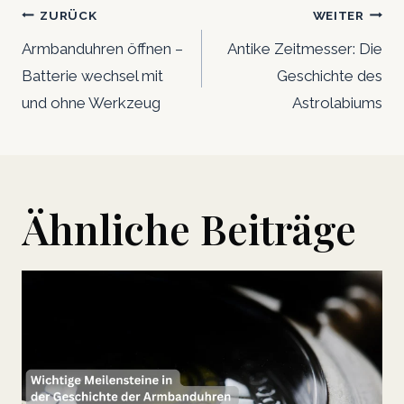
Beitrags-
ZURÜCK
WEITER
Navigation
Armbanduhren öffnen –
Antike Zeitmesser: Die
Batterie wechsel mit
Geschichte des
und ohne Werkzeug
Astrolabiums
Ähnliche Beiträge