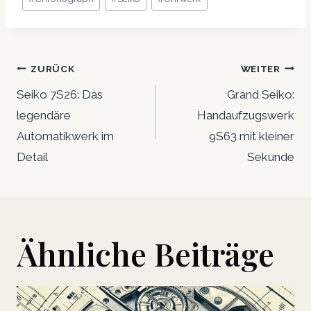
Beitrags-
ZURÜCK
WEITER
Navigation
Seiko 7S26: Das
Grand Seiko:
legendäre
Handaufzugswerk
Automatikwerk im
9S63 mit kleiner
Detail
Sekunde
Ähnliche Beiträge