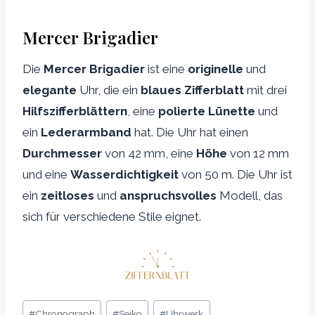
Mercer Brigadier
Die
Mercer Brigadier
ist eine
originelle
und
elegante
Uhr, die ein
blaues Zifferblatt
mit drei
Hilfszifferblättern
, eine
polierte Lünette
und
ein
Lederarmband
hat. Die Uhr hat einen
Durchmesser
von 42 mm, eine
Höhe
von 12 mm
und eine
Wasserdichtigkeit
von 50 m. Die Uhr ist
ein
zeitloses
und
anspruchsvolles
Modell, das
sich für verschiedene Stile eignet.
Schlagworte:
#
Chronograph
#
Seiko
#
Uhrwerk