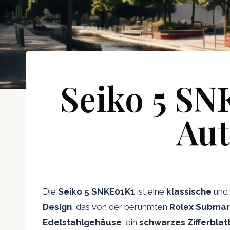
Seiko 5 SN
Aut
Die
Seiko 5 SNKE01K1
ist eine
klassische
und
Design
, das von der berühmten
Rolex Submarin
Edelstahlgehäuse
, ein
schwarzes Zifferblat