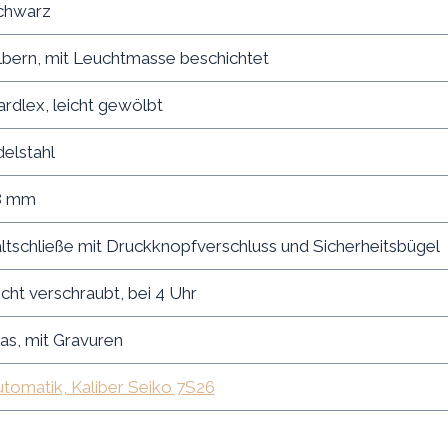
chwarz
lbern, mit Leuchtmasse beschichtet
rdlex, leicht gewölbt
elstahl
8 mm
ltschließe mit Druckknopfverschluss und Sicherheitsbügel
cht verschraubt, bei 4 Uhr
as, mit Gravuren
tomatik, Kaliber Seiko 7S26
1