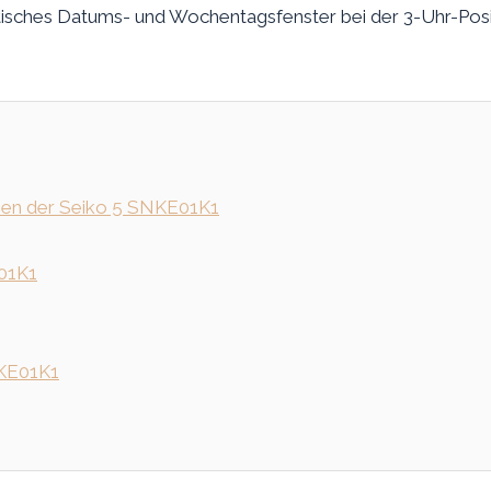
tisches Datums- und Wochentagsfenster bei der 3-Uhr-Posit
nen der Seiko 5 SNKE01K1
01K1
NKE01K1