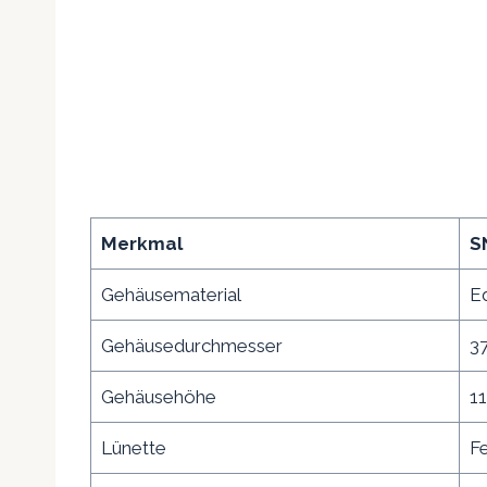
Merkmal
S
Gehäusematerial
Ed
Gehäusedurchmesser
3
Gehäusehöhe
1
Lünette
F