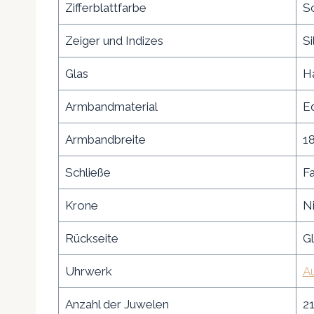
Zifferblattfarbe
S
Zeiger und Indizes
Si
Glas
Ha
Armbandmaterial
Ed
Armbandbreite
1
Schließe
Fa
Krone
Ni
Rückseite
Gl
Uhrwerk
Au
Anzahl der Juwelen
2