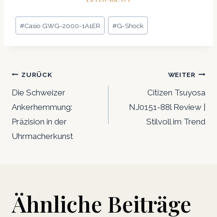
Schlagworte:
#
Casio GWG-2000-1A1ER
#
G-Shock
Beitrags-
ZURÜCK
WEITER
Navigation
Die Schweizer
Citizen Tsuyosa
Ankerhemmung:
NJ0151-88l Review |
Präzision in der
Stilvoll im Trend
Uhrmacherkunst
Ähnliche Beiträge