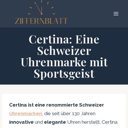
Zum
Inhalt
springen
Certina: Eine
Schweizer
Uhrenmarke mit
Sportsgeist
Certina ist eine renommierte Schweizer
Uhrenmarken
, die seit über 130 Jahren
innovative
und
elegante
Uhren herstellt. Certina