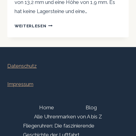
von 13,2 mm und eine Höhe von 1,9 mm. Es
hat keine Lagersteine und eine…
CITIZEN
WEITERLESEN
5R21:
EIN
KLEINES
QUARZUHRWERK
MIT
Datenschutz
ZWEI
ZEIGERN
Impressum
Home
Blog
Alle Uhrenmarken von A bis Z
Fliegeruhren: Die faszinierende
Geschichte der Luftfahrt