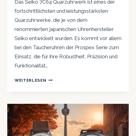
Das Seiko 7C64 Quarzuhrwerk ist eines der
fortschrittlichsten und leistungsstärksten
Quarzuhrwerke, die je von dem
renommierten japanischen Uhrenhersteller
Seiko entwickelt wurden. Es kommt vor allem
bei den Taucheruhren der Prospex Serie zum
Einsatz, die für ihre Robustheit, Präzision und
Funktionalität…
SEIKO
WEITERLESEN
7C64:
DAS
HIGH-
END-
QUARZUHRWERK
FÜR
TAUCHERUHREN