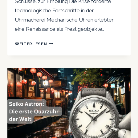
Schlüssel zur Erholung Die Krise förderte
technologische Fortschritte in der
Uhrmacherei Mechanische Uhren erlebten
eine Renaissance als Prestigeobjekte…
DIE
WEITERLESEN
QUARZKRISE:
FLUCH
UND
SEGEN
FÜR
DIE
UHRENINDUSTRIE