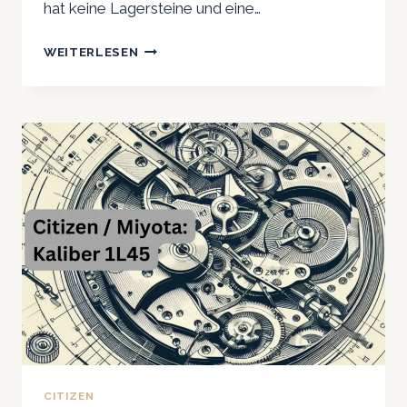
hat keine Lagersteine und eine…
CITIZEN
WEITERLESEN
5R21:
EIN
KLEINES
QUARZUHRWERK
MIT
ZWEI
ZEIGERN
CITIZEN