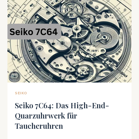
MIT
ZWEI
ZEIGERN
UND
KLEINER
SEKUNDE
SEIKO
Seiko 7C64: Das High-End-
Quarzuhrwerk für
Taucheruhren