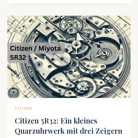
|
DIE
ERSTE
QUARZ-
ARMBANDUHR
DER
WELT
CITIZEN
Citizen 5R32: Ein kleines
Quarzuhrwerk mit drei Zeigern