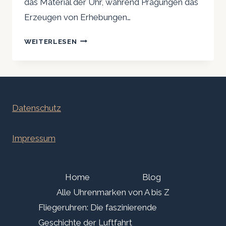
das Material der Uhr, während Prägungen das
Erzeugen von Erhebungen…
PERSONALISIERUNG
WEITERLESEN
VON
UHREN
DURCH
GRAVUREN
UND
Datenschutz
PRÄGUNGEN
Impressum
Home
Blog
Alle Uhrenmarken von A bis Z
Fliegeruhren: Die faszinierende
Geschichte der Luftfahrt