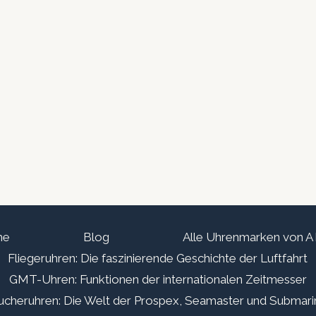
me
Blog
Alle Uhrenmarken von A 
Fliegeruhren: Die faszinierende Geschichte der Luftfahrt
GMT-Uhren: Funktionen der internationalen Zeitmesser
ucheruhren: Die Welt der Prospex, Seamaster und Submari