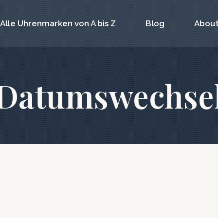
Alle Uhrenmarken von A bis Z
Blog
About
Datumswechse