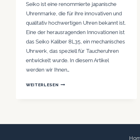
Seiko ist eine renommierte japanische
Uhrenmarke, die für ihre innovativen und
qualitativ hochwertigen Uhren bekannt ist.
Eine der herausragenden Innovationen ist
das Seiko Kaliber 8L35, ein mechanisches
Uhrwerk, das speziell für Taucheruhren
entwickelt wurde. In diesem Artikel
werden wir Ihnen…
SEIKO
WEITERLESEN
KALIBER
8L35:
ALLES
ZUM
MECHANISCHEN
UHRWERK
VON
Ho