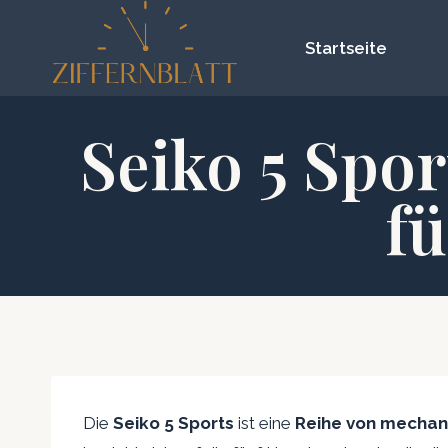
Zum
Inhalt
Startseite
springen
Seiko 5 Spor
f
Die
Seiko 5 Sports
ist eine
Reihe von mechan