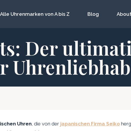
Alle Uhrenmarken von A bis Z
Blog
About
ts: Der ultimat
ür Uhrenliebhab
ischen Uhren
, die von der
japanischen Firma Seiko
herg