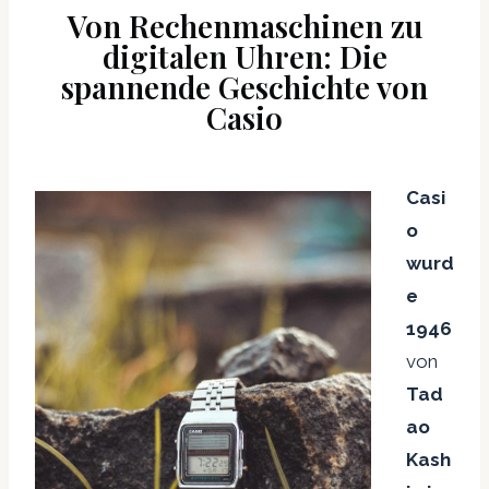
Von Rechenmaschinen zu
digitalen Uhren: Die
spannende Geschichte von
Casio
Casi
o
wurd
e
1946
von
Tad
ao
Kash